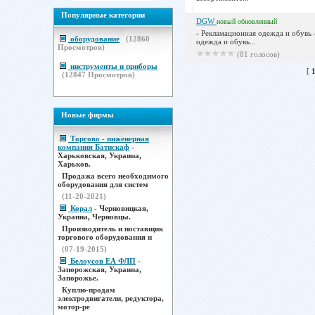
Популярные категории
DGW
новый
обновленный
- Рекламационная одежда и обувь 
оборудование
(
12860
одежда и обувь...
Просмотров)
(81 голосов)
инструменты и приборы
[
(
12847
Просмотров)
Новые фирмы
Торгово - инженерная
компания Батискаф
-
Харьковская, Украина,
Харьков.
Продажа всего необходимого
оборудования для систем
(11-20-2021)
Корал
- Черновицкая,
Украина, Черновцы.
Производитель и поставщик
торгового оборудования н
(07-19-2015)
Белоусов ЕА ФЛП
-
Запорожская, Украина,
Запорожье.
Куплю-продам
электродвигатели, редуктора,
мотор-ре