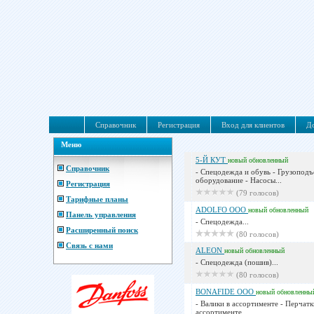
Справочник
Регистрация
Вход для клиентов
До
Меню
5-Й КУТ
новый
обновленный
Справочник
- Спецодежда и обувь - Грузопод
оборудование - Насосы...
Регистрация
(79 голосов)
Тарифные планы
ADOLFO ООО
новый
обновленный
Панель управления
- Спецодежда...
Расширенный поиск
(80 голосов)
Связь с нами
ALEON
новый
обновленный
- Спецодежда (пошив)...
(80 голосов)
BONAFIDE ООО
новый
обновленны
- Валики в ассортименте - Перчатк
ассортименте...