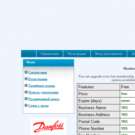
Справочник
Регистрация
Вход для клиентов
До
Меню
Member
Справочник
You can upgrade your free membership b
Регистрация
options availabl
Тарифные планы
Features:
Free
Панель управления
Price
free
Расширенный поиск
Expire (days)
never
Связь с нами
Business Name
YES
Business Address
YES
Postal Code
YES
Phone Number
YES