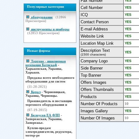
Fax Number
YES
Популярные категории
Cell Number
YES
ICQ
YES
оборудование
(
12866
Просмотров)
Contact Person
YES
E-mail Address
YES
инструменты и приборы
(
12853
Просмотров)
Website Link
YES
Location Map Link
YES
Description Text
Новые фирмы
YES
(1500 characters)
Company Logo
YES
Торгово - инженерная
компания Батискаф
-
Side Banner
YES
Харьковская, Украина,
Харьков.
Top Banner
YES
Продажа всего необходимого
оборудования для систем
Offers Images
YES
(11-20-2021)
Offers Thumbnails
YES
Корал
- Черновицкая,
Украина, Черновцы.
Products
YES
Производитель и поставщик
Number Of Products
10
торгового оборудования н
(07-19-2015)
Images Gallery
YES
Белоусов ЕА ФЛП
-
Number Of Images
10
Запорожская, Украина,
Запорожье.
Куплю-продам
электродвигатели, редуктора,
мотор-ре