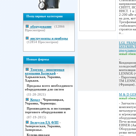
Стабилизат
напряжени
СНПТТ, Н
ННСТ. 1 и 
2-200 кВт п
Популярные категории
на дом, кот
Трехфазны
стабилизат
оборудование
(
12866
строятся н
Просмотров)
о...
инструменты и приборы
(
12854
Просмотров)
LGL FRAN
DISTRIBU
представит
новый
обнов
-
Новые фирмы
Кондицион
холодосна
Торгово - инженерная
вентиляци
компания Батискаф
-
LENNOX (
Харьковская, Украина,
- Парогене
Харьков.
ТМ LENN
(Франция)..
Продажа всего необходимого
оборудования для систем
(11-20-2021)
M & D GE
новый
обнов
Корал
- Черновицкая,
Украина, Черновцы.
- Запчасти 
комплектую
Производитель и поставщик
металлурги
торгового оборудования н
и м/режущ
(07-19-2015)
оборудован
Печи колпа
Белоусов ЕА ФЛП
-
EBNER (Авс
Запорожская, Украина,
Оборудован
Запорожье.
резки мета
Куплю-продам