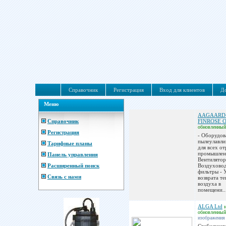
Справочник
Регистрация
Вход для клиентов
До
Меню
AAGAARD
Справочник
FINROSE 
обновленный
Регистрация
- Оборудов
пылеулавл
Тарифные планы
для всех от
промышлен
Панель управления
Вентилятор
Расширенный поиск
Воздухово
фильтры - 
Связь с нами
возврата т
воздуха в
помещени..
ALGA Ltd
обновленный
изображения