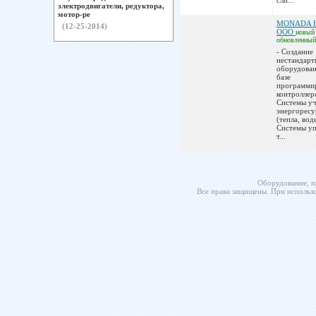
сли...
электродвигатели, редуктора,
мотор-ре
MONADA 
(12-25-2014)
ООО
новый
обновленный
- Создание
нестандарт
оборудован
базе
программи
контроллер
Системы уч
энергоресу
(тепла, вод
Системы уп
т...
Оборудование, п
Все права защищены. При использо