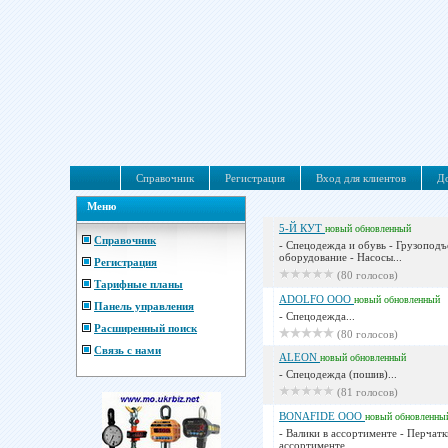
Справочник
Регистрация
Вход для клиентов
До
Меню
5-Й КУТ
новый
обновленный
Справочник
- Спецодежда и обувь - Грузопод
оборудование - Насосы...
Регистрация
(80 голосов)
Тарифные планы
ADOLFO ООО
новый
обновленный
Панель управления
- Спецодежда...
Расширенный поиск
(80 голосов)
Связь с нами
ALEON
новый
обновленный
- Спецодежда (пошив)...
(81 голосов)
BONAFIDE ООО
новый
обновленны
- Валики в ассортименте - Перчатк
ассортименте...