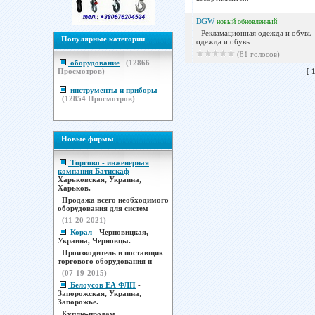
DGW
новый
обновленный
- Рекламационная одежда и обувь 
Популярные категории
одежда и обувь...
(81 голосов)
оборудование
(
12866
Просмотров)
[
инструменты и приборы
(
12854
Просмотров)
Новые фирмы
Торгово - инженерная
компания Батискаф
-
Харьковская, Украина,
Харьков.
Продажа всего необходимого
оборудования для систем
(11-20-2021)
Корал
- Черновицкая,
Украина, Черновцы.
Производитель и поставщик
торгового оборудования н
(07-19-2015)
Белоусов ЕА ФЛП
-
Запорожская, Украина,
Запорожье.
Куплю-продам