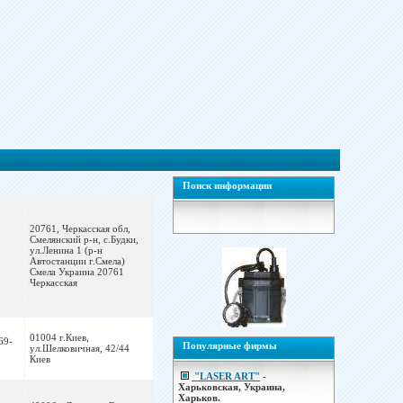
Поиск информации
20761, Черкасская обл,
Смелянский р-н, с.Будки,
ул.Ленина 1 (р-н
Автостанции г.Смела)
Смела Украина 20761
Черкасская
01004 г.Киев,
69-
Популярные фирмы
ул.Шелковичная, 42/44
Киев
"LASER ART"
-
Харьковская, Украина,
Харьков.