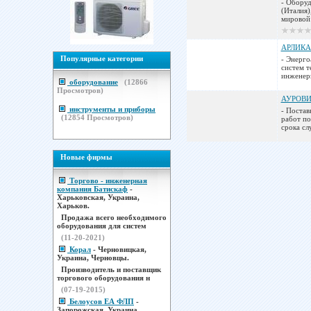
- Обору
(Италия
мировой 
АРЛИКА
Популярные категории
- Энерго
систем 
инженерн
оборудование
(
12866
Просмотров)
АУРОВИ
инструменты и приборы
- Постав
(
12854
Просмотров)
работ по
срока сл
Новые фирмы
Торгово - инженерная
компания Батискаф
-
Харьковская, Украина,
Харьков.
Продажа всего необходимого
оборудования для систем
(11-20-2021)
Корал
- Черновицкая,
Украина, Черновцы.
Производитель и поставщик
торгового оборудования н
(07-19-2015)
Белоусов ЕА ФЛП
-
Запорожская, Украина,