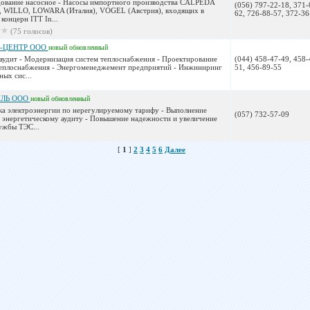
дование насосное - Насосы импортного производства CALPEDA
(056) 797-22-18, 371-
), WILLO, LOWARA (Италия), VOGEL (Австрия), входящих в
62, 726-88-57, 372-36
концерн ITT In...
(75 голосов)
-ЦЕНТР ООО
новый
обновленный
аудит - Модернизация систем теплоснабжения - Проектирование
(044) 458-47-49, 458-
теплоснабжения - Энергоменеджемент предприятий - Инжиниринг
51, 456-89-55
ых сис...
ЛЬ ООО
новый
обновленный
ка электроэнергии по нерегулируемому тарифу - Выполнение
(057) 732-57-09
 энергетическому аудиту - Повышение надежности и увеличение
ужбы ТЭС...
[
1
]
2
3
4
5
6
Далее