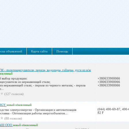
ска объявлений
Карта сайта
Помощь
 - полотенцесушители, перила, водопады, гейзеры, дуги из н/ж
новленный
 выбор продукции:
+380633900066
нцесушители из нержавеющей стали;
+380633900066
 из нержавеющей стали; - перила из черного металла; - перила
+380633900066
...
(127 голосов)
ERGY
новый
обновленный
(044) 490-69-87, 490-
одство электроэнергии - Организация и автоматизация
82 F
ставки - Оптимизация работы энергообъектов...
(88 голосов)
АШ ООО
новый
обновленный