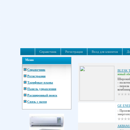
Справочник
Регистрация
Вход для клиентов
До
Меню
Справочник
BLESK TM
новый
об
Регистрация
Широкий
Тарифные планы
- полоте
- перила
Панель управления
комбинир
Расширенный поиск
Связь с нами
GE EN
- Произв
энергопо
АКВАМ