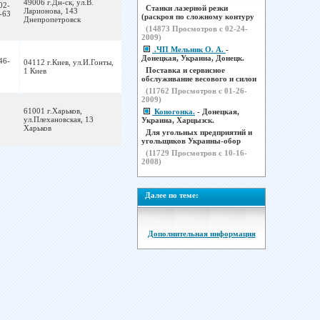
49006 г.Дн-ск, ул.В.
02-
Станки лазерной резки
Ларионова, 143
-63
(раскроя по сложному контуру
Днепропетровск
(
14873
Просмотров с 02-24-
2009)
.ЧП Мельник О. А.
-
Донецкая, Украина, Донецк.
46-
04112 г.Киев, ул.И.Гонты,
Поставка и сервисное
1 Киев
обслуживание весового и силои
(
11762
Просмотров с 01-26-
2009)
61001 г.Харьков,
Коногонка.
- Донецкая,
ул.Плехановская, 13
Украина, Харцызск.
Харьков
Для угольных предприятий и
угольщиков Украины-обор
(
11729
Просмотров с 10-16-
2008)
Далее по теме:
Дополнительная информация