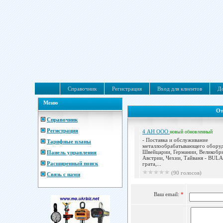
Справочник
Регистрация
Вход для клиентов
До
Меню
От
Справочник
Регистрация
4 АН ООО
новый
обновленный
- Поставка и обслуживание
Тарифные планы
металлообрабатывающего обору
Швейцарии, Германии, Великобр
Панель управления
Австрии, Чехии, Тайваня - BULA
Расширенный поиск
грата,...
(90 голосов)
Связь с нами
Ваш email:
*