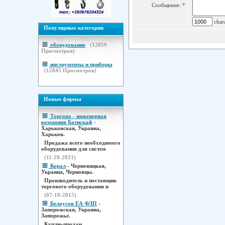
Сообщение:
*
chara
Популярные категории
оборудование
(
12859
Просмотров)
инструменты и приборы
(
12845
Просмотров)
Новые фирмы
Торгово - инженерная
компания Батискаф
-
Харьковская, Украина,
Харьков.
Продажа всего необходимого
оборудования для систем
(11-20-2021)
Корал
- Черновицкая,
Украина, Черновцы.
Производитель и поставщик
торгового оборудования н
(07-19-2015)
Белоусов ЕА ФЛП
-
Запорожская, Украина,
Запорожье.
Куплю-продам