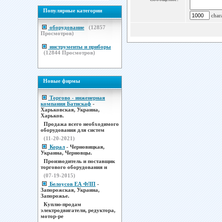
Популярные категории
chara
оборудование
(
12857
Просмотров)
инструменты и приборы
(
12844
Просмотров)
Новые фирмы
Торгово - инженерная
компания Батискаф
-
Харьковская, Украина,
Харьков.
Продажа всего необходимого
оборудования для систем
(11-20-2021)
Корал
- Черновицкая,
Украина, Черновцы.
Производитель и поставщик
торгового оборудования н
(07-19-2015)
Белоусов ЕА ФЛП
-
Запорожская, Украина,
Запорожье.
Куплю-продам
электродвигатели, редуктора,
мотор-ре