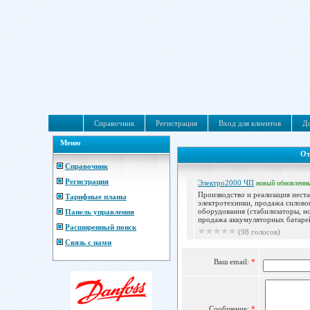
Справочник
Регистрация
Вход для клиентов
До
Меню
От
Справочник
Регистрация
Электро2000 ЧП
новый
обновленн
Производство и реализация нест
Тарифные планы
электротехники, продажа силово
оборудования (стабилизаторы, н
Панель управления
продажа аккумуляторных батарей
Расширенный поиск
(98 голосов)
Связь с нами
Ваш email:
*
Сообщение:
*