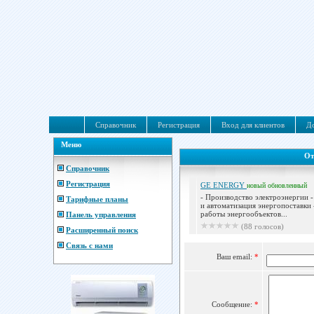
Справочник
Регистрация
Вход для клиентов
До
Меню
От
Справочник
Регистрация
GE ENERGY
новый
обновленный
- Производство электроэнергии 
Тарифные планы
и автоматизация энергопоставки
работы энергообъектов...
Панель управления
(88 голосов)
Расширенный поиск
Связь с нами
Ваш email:
*
Сообщение:
*