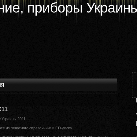
ие, приборы Украины
ия
011
 Украины 2011.
кте из печатного справочники и CD-диска.