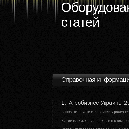
Оборудован
статей
Справочная информац
1.
Агробизнес Украины 2
Вышел из печати справочник Агробизнес
В этом году издание продается в компле