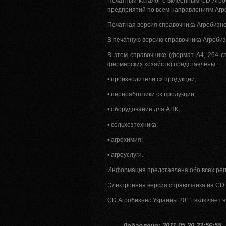
Печатный каталог с вклеенным CD Агро
предприятий по всем направлениям Агро
Печатная версия справочника Агробизн
В печатную версию справочника Агроби
В этом справочнике (формат А4, 264 с
фермерских хозяйств) представлены:
• производители сх продукции;
• переработчики сх продукции;
• оборудование для АПК;
• сельхозтехника;
• агрохимия;
• агроуслуги.
Информация представлена обо всех рег
Электронная версия справочника на CD
CD Агробизнес Украины 2011 включает 
Добавлено: 2011-05-20 22:56:55