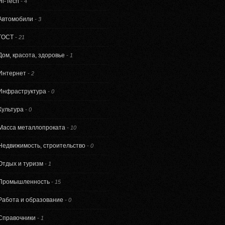
Hi-Tech
-
4
Автомобили
-
3
ГОСТ
-
21
Дом, красота, здоровье
-
1
Интернет
-
2
Инфраструктура
-
0
Культура
-
0
Масса металлопроката
-
10
Недвижимость, строительство
-
0
Отдых и туризм
-
1
Промышленность
-
15
Работа и образование
-
0
Справочники
-
1