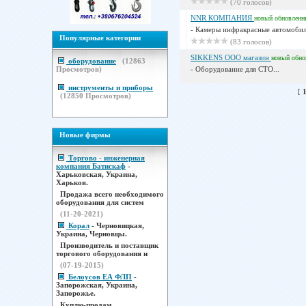
(70 голосов)
NNR КОМПАНИЯ
новый
обновленн
- Камеры инфракрасные автомобил
Популярные категории
(83 голосов)
SIKKENS OOO магазин
новый
обно
оборудование
(
12863
Просмотров)
- Оборудование для СТО...
инструменты и приборы
[
(
12850
Просмотров)
Новые фирмы
Торгово - инженерная
компания Батискаф
-
Харьковская, Украина,
Харьков.
Продажа всего необходимого
оборудования для систем
(11-20-2021)
Корал
- Черновицкая,
Украина, Черновцы.
Производитель и поставщик
торгового оборудования н
(07-19-2015)
Белоусов ЕА ФЛП
-
Запорожская, Украина,
Запорожье.
Куплю-продам