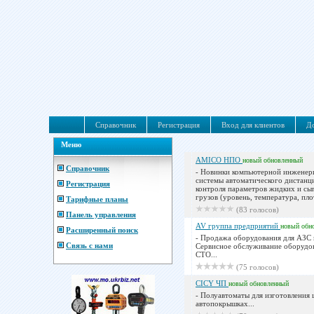
Справочник
Регистрация
Вход для клиентов
До
Меню
AMICO НПО
новый
обновленный
Справочник
- Новинки компьютерной инженер
системы автоматического дистанц
Регистрация
контроля параметров жидких и сы
грузов (уровень, температура, плот
Тарифные планы
(83 голосов)
Панель управления
AV группа предприятий
новый
обн
Расширенный поиск
- Продажа оборудования для АЗС 
Связь с нами
Сервисное обслуживание оборудо
СТО...
(75 голосов)
CICY ЧП
новый
обновленный
- Полуавтоматы для изготовления 
автопокрышках...