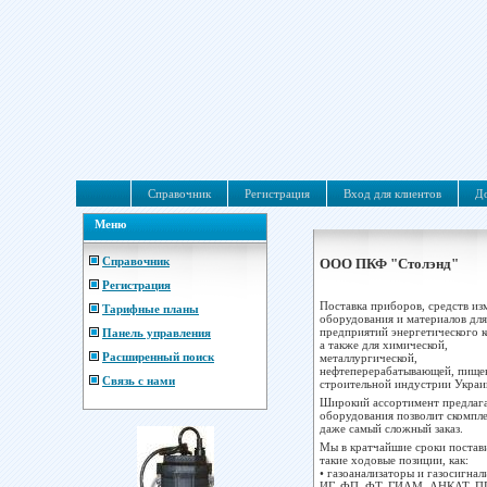
Справочник
Регистрация
Вход для клиентов
До
Меню
Справочник
ООО ПКФ "Столэнд"
Регистрация
Поставка приборов, средств из
Тарифные планы
оборудования и материалов для
предприятий энергетического к
Панель управления
а также для химической,
Расширенный поиск
металлургической,
нефтеперерабатывающей, пище
Связь с нами
строительной индустрии Украи
Широкий ассортимент предлаг
оборудования позволит скомпле
даже самый сложный заказ.
Мы в кратчайшие сроки постав
такие ходовые позиции, как:
• газоанализаторы и газосигна
ИГ, ФП, ФТ, ГИАМ, АНКАТ, П