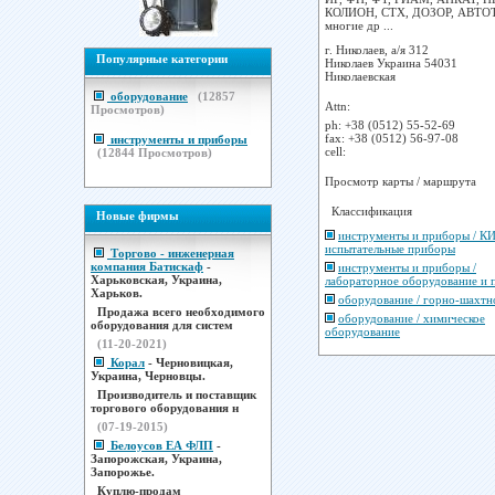
КОЛИОН, СТХ, ДОЗОР, АВТО
многие др ...
г. Николаев, а/я 312
Популярные категории
Николаев
Украина
54031
Николаевская
оборудование
(
12857
Attn:
Просмотров)
ph:
+38 (0512) 55-52-69
fax:
+38 (0512) 56-97-08
инструменты и приборы
cell:
(
12844
Просмотров)
Просмотр карты / маршрута
Классификация
Новые фирмы
инструменты и приборы / К
испытательные приборы
Торгово - инженерная
компания Батискаф
-
инструменты и приборы /
Харьковская, Украина,
лабораторное оборудование и
Харьков.
оборудование / горно-шахтн
Продажа всего необходимого
оборудование / химическое
оборудования для систем
оборудование
(11-20-2021)
Корал
- Черновицкая,
Украина, Черновцы.
Производитель и поставщик
торгового оборудования н
(07-19-2015)
Белоусов ЕА ФЛП
-
Запорожская, Украина,
Запорожье.
Куплю-продам