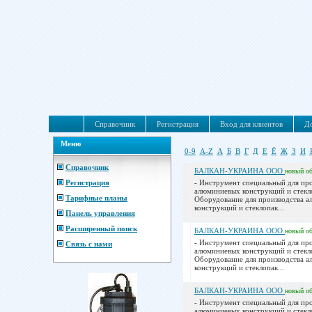
Справочник
Регистрация
Вход для клиентов
До
Меню
0-9
A-Z
А
Б
В
Г
Д
Е
Ё
Ж
З
И
Справочник
БАЛКАН-УКРАИНА ООО
новый
о
Регистрация
- Инструмент специальный для пр
алюминиевых конструкций и стекл
Тарифные планы
Оборудование для производства 
конструкций и стеклопак...
Панель управления
Расширенный поиск
БАЛКАН-УКРАИНА ООО
новый
о
- Инструмент специальный для пр
Связь с нами
алюминиевых конструкций и стекл
Оборудование для производства 
конструкций и стеклопак...
БАЛКАН-УКРАИНА ООО
новый
о
- Инструмент специальный для пр
алюминиевых конструкций и стекл