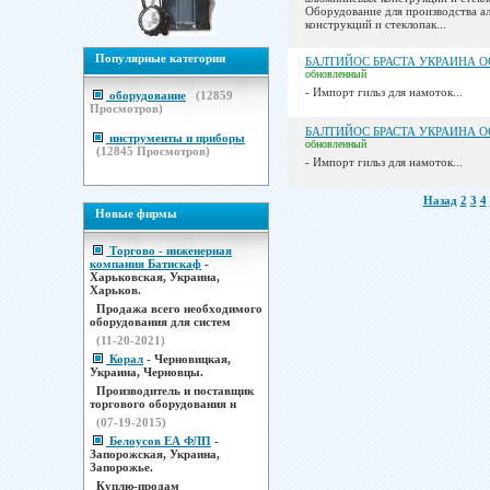
Оборудование для производства 
конструкций и стеклопак...
Популярные категории
БАЛТИЙОС БРАСТА УКРАИНА 
обновленный
- Импорт гильз для намоток...
оборудование
(
12859
Просмотров)
БАЛТИЙОС БРАСТА УКРАИНА 
инструменты и приборы
обновленный
(
12845
Просмотров)
- Импорт гильз для намоток...
Назад
2
3
4
Новые фирмы
Торгово - инженерная
компания Батискаф
-
Харьковская, Украина,
Харьков.
Продажа всего необходимого
оборудования для систем
(11-20-2021)
Корал
- Черновицкая,
Украина, Черновцы.
Производитель и поставщик
торгового оборудования н
(07-19-2015)
Белоусов ЕА ФЛП
-
Запорожская, Украина,
Запорожье.
Куплю-продам