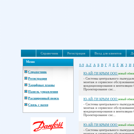
Справочник
Регистрация
Вход для клиентов
До
Меню
0-9
A-Z
А
Б
В
Г
Д
Е
Ё
Ж
З
И
Справочник
Ю-АЙ-ТИ КРЫМ ООО
новый
обно
Регистрация
- Системы центрального пылеудале
монтаж и сервисное обслуживание
Тарифные планы
кондиционирования и вентиляции б
Проектирование сис...
Панель управления
Расширенный поиск
Ю-АЙ-ТИ КРЫМ ООО
новый
обно
- Системы центрального пылеудале
Связь с нами
монтаж и сервисное обслуживание
кондиционирования и вентиляции б
Проектирование сис...
Ю-АЙ-ТИ КРЫМ ООО
новый
обно
- Системы центрального пылеудале
монтаж и сервисное обслуживание