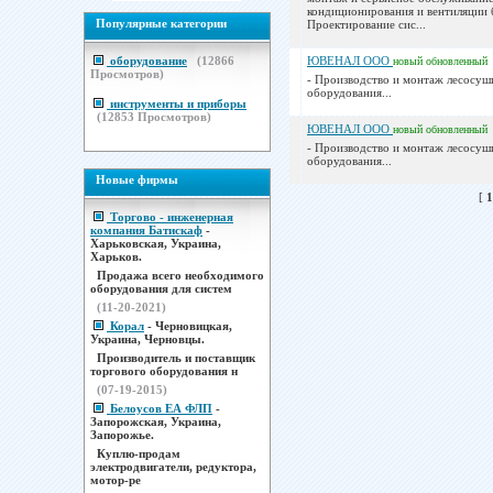
кондиционирования и вентиляции б
Популярные категории
Проектирование сис...
оборудование
(
12866
ЮВЕНАЛ ООО
новый
обновленный
Просмотров)
- Производство и монтаж лесосуш
оборудования...
инструменты и приборы
(
12853
Просмотров)
ЮВЕНАЛ ООО
новый
обновленный
- Производство и монтаж лесосуш
оборудования...
Новые фирмы
[
1
Торгово - инженерная
компания Батискаф
-
Харьковская, Украина,
Харьков.
Продажа всего необходимого
оборудования для систем
(11-20-2021)
Корал
- Черновицкая,
Украина, Черновцы.
Производитель и поставщик
торгового оборудования н
(07-19-2015)
Белоусов ЕА ФЛП
-
Запорожская, Украина,
Запорожье.
Куплю-продам
электродвигатели, редуктора,
мотор-ре