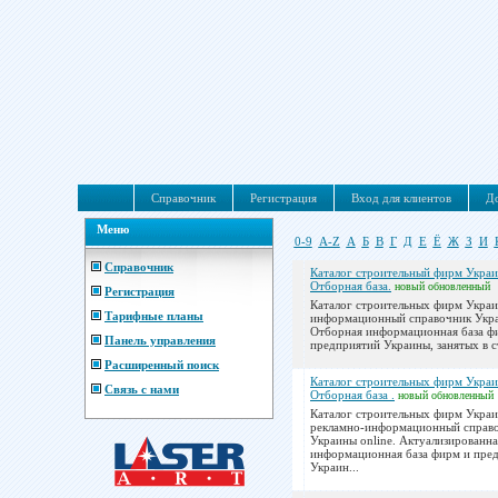
Справочник
Регистрация
Вход для клиентов
До
Меню
0-9
A-Z
А
Б
В
Г
Д
Е
Ё
Ж
З
И
Справочник
Каталог строительный фирм Украи
Отборная база.
новый
обновленный
Регистрация
Каталог строительных фирм Украи
Тарифные планы
информационный справочник Укра
Отборная информационная база ф
Панель управления
предприятий Украины, занятых в с
Расширенный поиск
Каталог строительных фирм Украи
Связь с нами
Отборная база .
новый
обновленный
Каталог строительных фирм Украи
рекламно-информационный справ
Украины online. Актуализированна
информационная база фирм и пре
Украин...