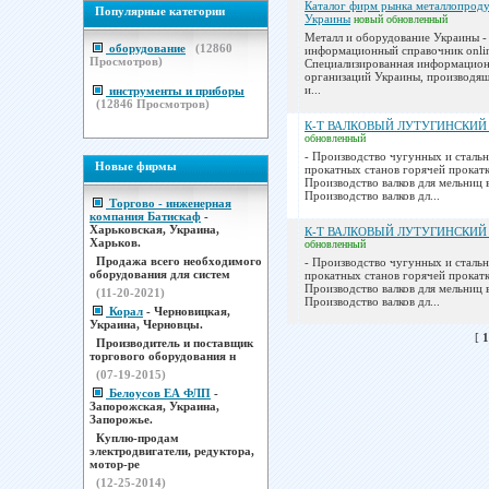
Каталог фирм рынка металлопрод
Популярные категории
Украины
новый
обновленный
Металл и оборудование Украины -
оборудование
(
12860
информационный справочник onli
Просмотров)
Специализированная информацион
организаций Украины, производящ
и...
инструменты и приборы
(
12846
Просмотров)
К-Т ВАЛКОВЫЙ ЛУТУГИНСКИ
обновленный
- Производство чугунных и стальн
Новые фирмы
прокатных станов горячей прокатк
Производство валков для мельниц в
Производство валков дл...
Торгово - инженерная
компания Батискаф
-
Харьковская, Украина,
К-Т ВАЛКОВЫЙ ЛУТУГИНСКИ
Харьков.
обновленный
Продажа всего необходимого
- Производство чугунных и стальн
оборудования для систем
прокатных станов горячей прокатк
Производство валков для мельниц в
(11-20-2021)
Производство валков дл...
Корал
- Черновицкая,
Украина, Черновцы.
[
1
Производитель и поставщик
торгового оборудования н
(07-19-2015)
Белоусов ЕА ФЛП
-
Запорожская, Украина,
Запорожье.
Куплю-продам
электродвигатели, редуктора,
мотор-ре
(12-25-2014)