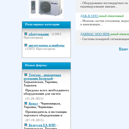
- Оборудование нестандартное по
индивидуальным заказам...
ДАК-К ООО
новый
обновленный
- Монтаж систем отопления, водо
Популярные категории
и канализации...
оборудование
(
12863
ДАКМАС ООО НПФ
новый
обновл
Просмотров)
- Системы пожарной сигнализации.
инструменты и приборы
(
12851
Просмотров)
Назад
Новые фирмы
Торгово - инженерная
компания Батискаф
-
Харьковская, Украина,
Харьков.
Продажа всего необходимого
оборудования для систем
(11-20-2021)
Корал
- Черновицкая,
Украина, Черновцы.
Производитель и поставщик
торгового оборудования н
(07-19-2015)
Белоусов ЕА ФЛП
-
Запорожская, Украина,