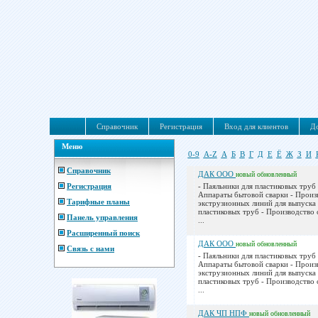
Справочник
Регистрация
Вход для клиентов
До
Меню
0-9
A-Z
А
Б
В
Г
Д
Е
Ё
Ж
З
И
Справочник
ДАК ООО
новый
обновленный
Регистрация
- Паяльники для пластиковых труб 
Аппараты бытовой сварки - Произ
Тарифные планы
экструзионных линий для выпуска
пластиковых труб - Производство 
Панель управления
...
Расширенный поиск
ДАК ООО
новый
обновленный
Связь с нами
- Паяльники для пластиковых труб 
Аппараты бытовой сварки - Произ
экструзионных линий для выпуска
пластиковых труб - Производство 
...
ДАК ЧП НПФ
новый
обновленный