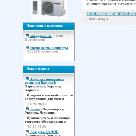
- Пылесосы с прямым всасывание
кондиционирования, пылеудаления
ЕВРОКЛИМАТ ЗАПОРОЖЬЕ О
- Вентиляторы...
Популярные категории
оборудование
(
12865
Просмотров)
инструменты и приборы
(
12852
Просмотров)
Новые фирмы
Торгово - инженерная
компания Батискаф
-
Харьковская, Украина,
Харьков.
Продажа всего необходимого
оборудования для систем
(11-20-2021)
Корал
- Черновицкая,
Украина, Черновцы.
Производитель и поставщик
торгового оборудования н
(07-19-2015)
Белоусов ЕА ФЛП
-
Запорожская, Украина,