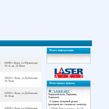
Поиск информации
,
04080 г.Киев, ул.Юрковская,
-
34-А, кв. 28 Киев
43020 г.Луцк, ул.Дубенская,
16 Луцк
Популярные фирмы
"LASER ART"
-
43020 г.Луцк, ул.Дубенская,
Харьковская, Украина,
16 Луцк
Харьков.
Станки лазерной резки
(раскроя по сложному контуру
43020 г.Луцк, ул.Дубенская,
(
14868
Просмотров с 02-24-