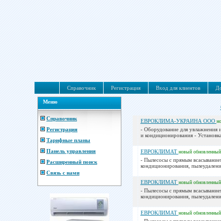
Справочник
Регистрация
Вход для клиентов
До
Меню
Справочник
ЕВРОКЛИМА-УКРАИНА ООО
н
Регистрация
- Оборудование для увлажнения 
и кондиционирования - Установка
Тарифные планы
Панель управления
ЕВРОКЛИМАТ
новый
обновленный
- Пылесосы с прямым всасывание
Расширенный поиск
кондиционирования, пылеудаления
Связь с нами
ЕВРОКЛИМАТ
новый
обновленный
- Пылесосы с прямым всасывание
кондиционирования, пылеудаления
ЕВРОКЛИМАТ
новый
обновленный