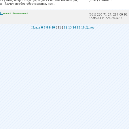
м сухого, мокрого мусора, воды - Системы вентиляции,
(0332) 77-44-26
 - Расчет, подбор оборудования, пос...
ОО
новый
обновленный
(061) 220-71-27, 214-00-98,
52-95-44 F, 224-89-57 F
Назад
6
7
8
9
10
[
11
]
12
13
14
15
16
Далее