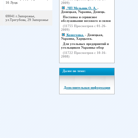
16 Луцк
2009)
.ЧП Мельник О. А.
-
Донецкая, Украина, Донецк.
69041 г.Запорожье,
Поставка и сервисное
ул.Трегубова, 29 Запорожье
обслуживание весового и силои
(
11755
Просмотров с 01-26-
2009)
Коногонка.
- Донецкая,
Украина, Харцызск.
Для угольных предприятий и
угольщиков Украины-обор
(
11722
Просмотров с 10-16-
2008)
Далее по теме:
Дополнительная информация