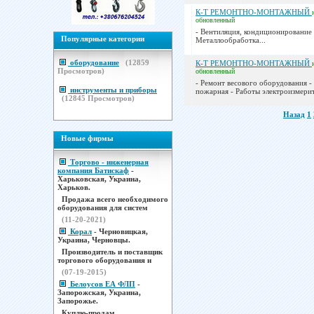
К-Т РЕМОНТНО-МОНТАЖНЫЙ
обновленный
- Вентиляция, кондиционирование 
Популярные категории
Металлообработка...
оборудование
(
12859
К-Т РЕМОНТНО-МОНТАЖНЫЙ
Просмотров)
обновленный
- Ремонт весового оборудования -
инструменты и приборы
пожарная - Работы электроизмерит
(
12845
Просмотров)
Назад
1
Новые фирмы
Торгово - инженерная
компания Батискаф
-
Харьковская, Украина,
Харьков.
Продажа всего необходимого
оборудования для систем
(11-20-2021)
Корал
- Черновицкая,
Украина, Черновцы.
Производитель и поставщик
торгового оборудования н
(07-19-2015)
Белоусов ЕА ФЛП
-
Запорожская, Украина,
Запорожье.
Куплю-продам