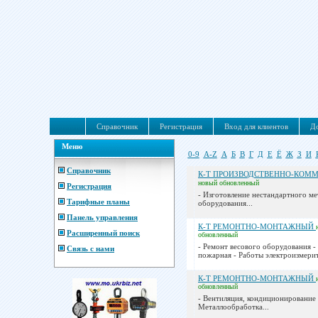
Справочник
Регистрация
Вход для клиентов
До
Меню
0-9
A-Z
А
Б
В
Г
Д
Е
Ё
Ж
З
И
Справочник
К-Т ПРОИЗВОДСТВЕННО-КОМ
новый
обновленный
Регистрация
- Изготовление нестандартного ме
Тарифные планы
оборудования...
Панель управления
К-Т РЕМОНТНО-МОНТАЖНЫЙ
Расширенный поиск
обновленный
- Ремонт весового оборудования -
Связь с нами
пожарная - Работы электроизмерит
К-Т РЕМОНТНО-МОНТАЖНЫЙ
обновленный
- Вентиляция, кондиционирование 
Металлообработка...