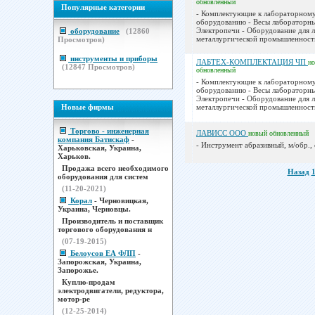
обновленный
Популярные категории
- Комплектующие к лабораторном
оборудованию - Весы лабораторны
Электропечи - Оборудование для 
оборудование
(
12860
металлургической промышленности
Просмотров)
инструменты и приборы
ЛАБТЕХ-КОМПЛЕКТАЦИЯ ЧП
н
(
12847
Просмотров)
обновленный
- Комплектующие к лабораторном
оборудованию - Весы лабораторны
Электропечи - Оборудование для 
Новые фирмы
металлургической промышленности
Торгово - инженерная
ЛАВИСС ООО
новый
обновленный
компания Батискаф
-
- Инструмент абразивный, м/обр., 
Харьковская, Украина,
Харьков.
Продажа всего необходимого
Назад
оборудования для систем
(11-20-2021)
Корал
- Черновицкая,
Украина, Черновцы.
Производитель и поставщик
торгового оборудования н
(07-19-2015)
Белоусов ЕА ФЛП
-
Запорожская, Украина,
Запорожье.
Куплю-продам
электродвигатели, редуктора,
мотор-ре
(12-25-2014)