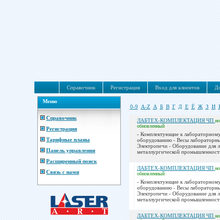
Справочник
Регистрация
Вход для клиентов
До
Меню
0-9
A-Z
А
Б
В
Г
Д
Е
Ё
Ж
З
И
Справочник
ЛАБТЕХ-КОМПЛЕКТАЦИЯ ЧП
н
обновленный
Регистрация
- Комплектующие к лабораторном
Тарифные планы
оборудованию - Весы лабораторны
Электропечи - Оборудование для 
Панель управления
металлургической промышленности
Расширенный поиск
ЛАБТЕХ-КОМПЛЕКТАЦИЯ ЧП
н
Связь с нами
обновленный
- Комплектующие к лабораторном
оборудованию - Весы лабораторны
Электропечи - Оборудование для 
металлургической промышленности
ЛАБТЕХ-КОМПЛЕКТАЦИЯ ЧП
н