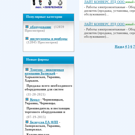
ЛАЙТ КОНВЕРС ЛТД ООО
новый
- Работы электромонтажные - Обо
дискотек (продажа, установка, се
обслуживание)...
Популярные категории
ЛАЙТ КОНВЕРС ЛТД ООО
новый
оборудование
(
12859
- Работы электромонтажные - Обо
Просмотров)
дискотек (продажа, установка, се
обслуживание)...
инструменты и приборы
(
12845
Просмотров)
Назад
4
5
6
7
Новые фирмы
Торгово - инженерная
компания Батискаф
-
Харьковская, Украина,
Харьков.
Продажа всего необходимого
оборудования для систем
(11-20-2021)
Корал
- Черновицкая,
Украина, Черновцы.
Производитель и поставщик
торгового оборудования н
(07-19-2015)
Белоусов ЕА ФЛП
-
Запорожская, Украина,
Запорожье.
Куплю-продам