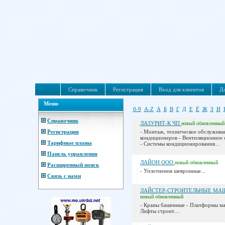
Справочник
Регистрация
Вход для клиентов
До
Меню
0-9
A-Z
А
Б
В
Г
Д
Е
Ё
Ж
З
И
Справочник
ЛАЗУРИТ-К ЧП
новый
обновленный
Регистрация
- Монтаж, техническое обслужива
кондиционеров - Вентиляционное
Тарифные планы
- Системы кондиционирования...
Панель управления
ЛАЙОН ООО
новый
обновленный
Расширенный поиск
- Уплотнения шевронные...
Связь с нами
ЛАЙСТЕР-СТРОИТЕЛЬНЫЕ МА
новый
обновленный
- Краны башенные - Платформы ма
Лифты строит....