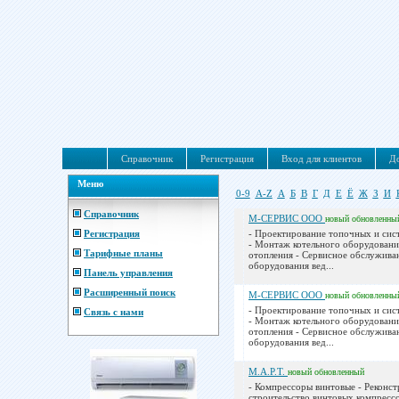
Справочник
Регистрация
Вход для клиентов
До
Меню
0-9
A-Z
А
Б
В
Г
Д
Е
Ё
Ж
З
И
Справочник
М-СЕРВИС ООО
новый
обновленны
Регистрация
- Проектирование топочных и сис
- Монтаж котельного оборудовани
Тарифные планы
отопления - Сервисное обслужива
оборудования вед...
Панель управления
Расширенный поиск
М-СЕРВИС ООО
новый
обновленны
- Проектирование топочных и сис
Связь с нами
- Монтаж котельного оборудовани
отопления - Сервисное обслужива
оборудования вед...
М.А.Р.Т.
новый
обновленный
- Компрессоры винтовые - Реконст
строительство винтовых компресс