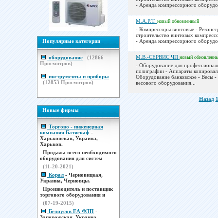
- Аренда компрессорного оборудов
М.А.Р.Т.
новый
обновленный
- Компрессоры винтовые - Реконст
строительство винтовых компресс
Популярные категории
- Аренда компрессорного оборудов
М.В.-СЕРВИС ЧП
оборудование
(
12866
новый
обновленн
Просмотров)
- Оборудование для профессионал
полиграфии - Аппараты копировал
инструменты и приборы
Оборудование банковское - Весы -
(
12853
Просмотров)
весового оборудования...
Назад
Новые фирмы
Торгово - инженерная
компания Батискаф
-
Харьковская, Украина,
Харьков.
Продажа всего необходимого
оборудования для систем
(11-20-2021)
Корал
- Черновицкая,
Украина, Черновцы.
Производитель и поставщик
торгового оборудования н
(07-19-2015)
Белоусов ЕА ФЛП
-
Запорожская, Украина,