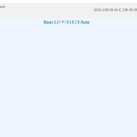
нный
(032) 238-39-41 F, 238-39-3
Назад
1
2
[
3
]
4
5
6
7
8
Далее