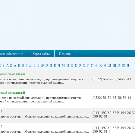
ска объявлений
Карта сайта
Помощь
0-9
A-Z
А
Б
В
Г
Д
Е
Ё
Ж
З
И
К
Л
М
Н
О
П
Р
С
Т
У
Ф
Х
Ч
Ш
Щ
Э
Ю
Я
новый
обновленный
новок пожарной сигнализации, противодымной защиты -
(0522) 56-52-65, 56-53-11
ной сигнализации, противодымной защит...
новый
обновленный
новок пожарной сигнализации, противодымной защиты -
(0522) 56-52-65, 56-53-11
ной сигнализации, противодымной защит...
ый
(044) 497-80-32 F, 404-26-32
нтроля доступа - Монтаж охранно-пожарной сигнализации...
390-02-01 F
ый
(044) 497-80-32 F, 404-26-32
нтроля доступа - Монтаж охранно-пожарной сигнализации...
390-02-01 F