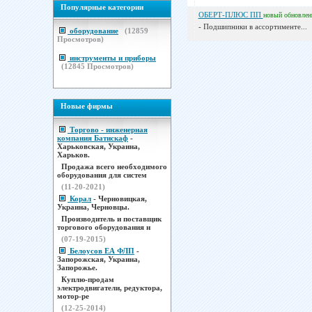
Популярные категории
ОБЕРТ-ПЛЮС ПП
новый
обновле
- Подшипники в ассортименте...
оборудование
(
12859
Просмотров)
инструменты и приборы
(
12845
Просмотров)
Новые фирмы
Торгово - инженерная
компания Батискаф
-
Харьковская, Украина,
Харьков.
Продажа всего необходимого
оборудования для систем
(11-20-2021)
Корал
- Черновицкая,
Украина, Черновцы.
Производитель и поставщик
торгового оборудования н
(07-19-2015)
Белоусов ЕА ФЛП
-
Запорожская, Украина,
Запорожье.
Куплю-продам
электродвигатели, редуктора,
мотор-ре
(12-25-2014)