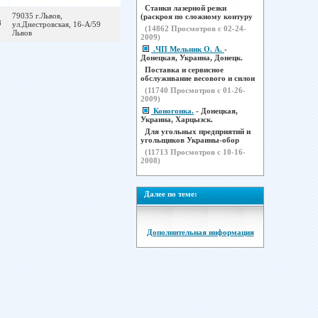
Станки лазерной резки
79035 г.Львов,
(раскроя по сложному контуру
8
ул.Днестровская, 16-А/59
(
14862
Просмотров с 02-24-
Львов
2009)
.ЧП Мельник О. А.
-
Донецкая, Украина, Донецк.
Поставка и сервисное
обслуживание весового и силои
(
11740
Просмотров с 01-26-
2009)
Коногонка.
- Донецкая,
Украина, Харцызск.
Для угольных предприятий и
угольщиков Украины-обор
(
11713
Просмотров с 10-16-
2008)
Далее по теме:
Дополнительная информация