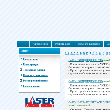
Справочник
Регистрация
Вход для клиентов
До
Меню
0-9
A-Z
А
Б
В
Г
Д
Е
Ё
Ж
З
И
Справочник
САЛОН КОНДИЦИОНЕРОВ
новый
Регистрация
- Кондиционеры крышные YORK 
Системы с чиллерами и фанкойл
Тарифные планы
- Проектирование, продажа, устан
сервисное обслуживание систем ...
Панель управления
Расширенный поиск
САЛОН КОНДИЦИОНЕРОВ
новый
- Кондиционеры крышные YORK 
Связь с нами
Системы с чиллерами и фанкойл
- Проектирование, продажа, устан
сервисное обслуживание систем ...
САЛОН МЕТАЛЛИЧЕСКОЙ МЕБЕ
новый
обновленный
- Стеллажи - Тележки инструмента