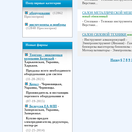
Популярные категории
Верстаки...
САЛОН МЕТАЛЛИЧЕСКОЙ МЕБЕ
оборудование
(
12862
Просмотров)
новый
обновленный
- Стеллажи - Тележки инструмента
инструменты и приборы
Верстаки...
(
12848
Просмотров)
САЛОН СИЛОВОЙ ТЕХНИКИ
нов
- Инструмент алмазорежущий -
Электроинструмент (Япония) - Газ
Новые фирмы
бензорезы высоторезы бензопилы -
Мотокультиваторы - Электропилы.
Торгово - инженерная
компания Батискаф
-
Назад
6
7
8
9
Харьковская, Украина,
Харьков.
Продажа всего необходимого
оборудования для систем
(11-20-2021)
Корал
- Черновицкая,
Украина, Черновцы.
Производитель и поставщик
торгового оборудования н
(07-19-2015)
Белоусов ЕА ФЛП
-
Запорожская, Украина,
Запорожье.
Куплю-продам
электродвигатели, редуктора,
мотор-ре
(12-25-2014)