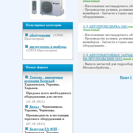
обновленный
- Изготовление нестандартного о
- Производство роликов, роликовы
конвейеров - Запчасти к горно-ш
оборудованию...
Популярные категории
З-Д АВТОПРОМСВАРКА ОАО
но
обновленный
- Изготовление нестандартного о
оборудование
(
12866
- Производство роликов, роликовы
Просмотров)
конвейеров - Запчасти к горно-ш
оборудованию...
инструменты и приборы
(
12854
Просмотров)
З-Д АВТОТРАКТОРНЫХ ЗАПЧА
МЕЛИТОПОЛЬСКИЙ ООО
новый
- Выпуск запчастей для гидрообор
Новые фирмы
Механообработка...
Торгово - инженерная
Назад
1
компания Батискаф
-
Харьковская, Украина,
Харьков.
Продажа всего необходимого
оборудования для систем
(11-20-2021)
Корал
- Черновицкая,
Украина, Черновцы.
Производитель и поставщик
торгового оборудования н
(07-19-2015)
Белоусов ЕА ФЛП
-
Запорожская, Украина,