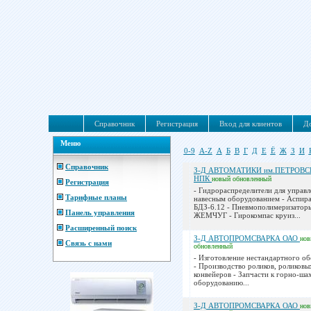
Справочник
Регистрация
Вход для клиентов
До
Меню
0-9
A-Z
А
Б
В
Г
Д
Е
Ё
Ж
З
И
Справочник
З-Д АВТОМАТИКИ им.ПЕТРОВС
НПК
новый
обновленный
Регистрация
- Гидрораспределители для управл
Тарифные планы
навесным оборудованием - Аспир
БДЗ-6.12 - Пневмополимеризатор
Панель управления
ЖЕМЧУГ - Гирокомпас круиз...
Расширенный поиск
З-Д АВТОПРОМСВАРКА ОАО
но
Связь с нами
обновленный
- Изготовление нестандартного о
- Производство роликов, роликовы
конвейеров - Запчасти к горно-ш
оборудованию...
З-Д АВТОПРОМСВАРКА ОАО
но