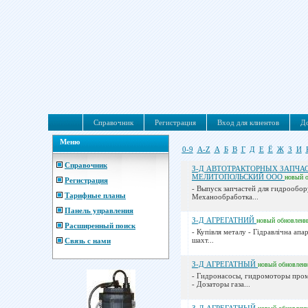
Справочник
Регистрация
Вход для клиентов
До
Меню
0-9
A-Z
А
Б
В
Г
Д
Е
Ё
Ж
З
И
Справочник
З-Д АВТОТРАКТОРНЫХ ЗАПЧА
МЕЛИТОПОЛЬСКИЙ ООО
новый
Регистрация
- Выпуск запчастей для гидрообор
Тарифные планы
Механообработка...
Панель управления
З-Д АГРЕГАТНИЙ
новый
обновлен
Расширенный поиск
- Купівля металу - Гідравлічна апа
шахт...
Связь с нами
З-Д АГРЕГАТНЫЙ
новый
обновлен
- Гидронасосы, гидромоторы пр
- Дозаторы газа...