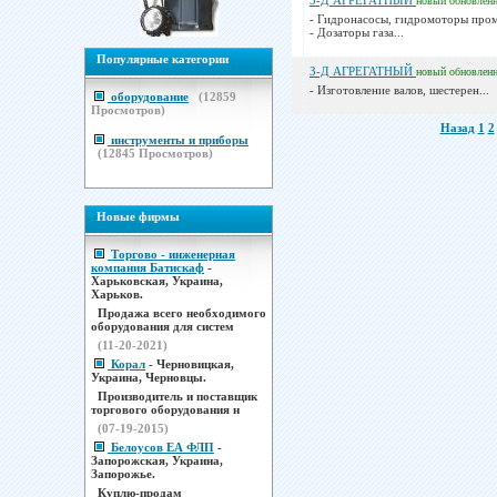
З-Д АГРЕГАТНЫЙ
новый
обновлен
- Гидронасосы, гидромоторы пр
- Дозаторы газа...
Популярные категории
З-Д АГРЕГАТНЫЙ
новый
обновлен
- Изготовление валов, шестерен...
оборудование
(
12859
Просмотров)
Назад
1
2
инструменты и приборы
(
12845
Просмотров)
Новые фирмы
Торгово - инженерная
компания Батискаф
-
Харьковская, Украина,
Харьков.
Продажа всего необходимого
оборудования для систем
(11-20-2021)
Корал
- Черновицкая,
Украина, Черновцы.
Производитель и поставщик
торгового оборудования н
(07-19-2015)
Белоусов ЕА ФЛП
-
Запорожская, Украина,
Запорожье.
Куплю-продам