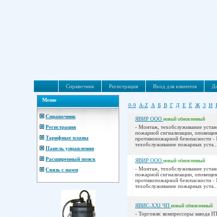
Справочник
Регистрация
Вход для клиентов
До
Меню
0-9
A-Z
А
Б
В
Г
Д
Е
Ё
Ж
З
И
Справочник
ЯВИР ООО
новый
обновленный
Регистрация
- Монтаж, техобслуживание устан
пожарной сигнализации, оповещен
Тарифные планы
противопожарной безопасности -
техобслуживание пожарных уста..
Панель управления
Расширенный поиск
ЯВИР ООО
новый
обновленный
- Монтаж, техобслуживание устан
Связь с нами
пожарной сигнализации, оповещен
противопожарной безопасности -
техобслуживание пожарных уста..
ЯВИС-XXI ЧП
новый
обновленный
- Торговля: компрессоры завода П