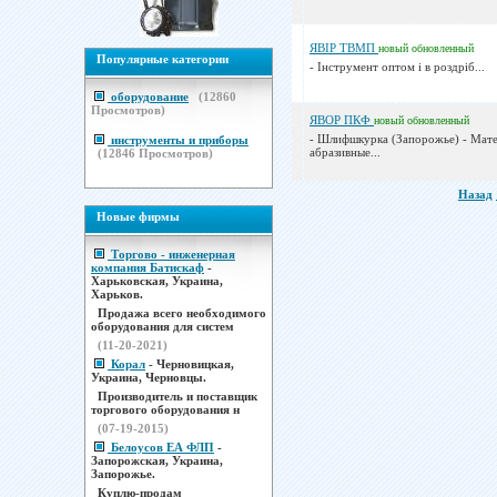
ЯВІР ТВМП
новый
обновленный
Популярные категории
- Інструмент оптом і в роздріб...
оборудование
(
12860
Просмотров)
ЯВОР ПКФ
новый
обновленный
- Шлифшкурка (Запорожье) - Мат
инструменты и приборы
абразивные...
(
12846
Просмотров)
Назад
Новые фирмы
Торгово - инженерная
компания Батискаф
-
Харьковская, Украина,
Харьков.
Продажа всего необходимого
оборудования для систем
(11-20-2021)
Корал
- Черновицкая,
Украина, Черновцы.
Производитель и поставщик
торгового оборудования н
(07-19-2015)
Белоусов ЕА ФЛП
-
Запорожская, Украина,
Запорожье.
Куплю-продам