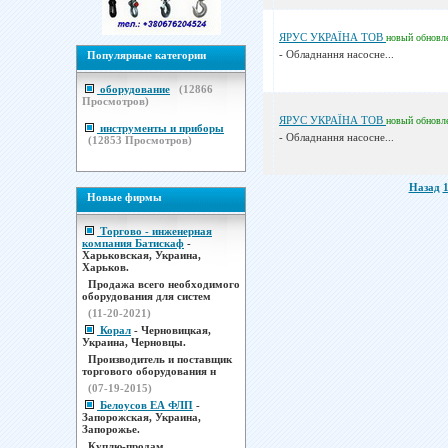
ЯРУС УКРАЇНА ТОВ
новый
обновл
- Обладнання насосне...
Популярные категории
оборудование
(
12866
Просмотров)
ЯРУС УКРАЇНА ТОВ
новый
обновл
инструменты и приборы
- Обладнання насосне...
(
12853
Просмотров)
Назад
Новые фирмы
Торгово - инженерная
компания Батискаф
-
Харьковская, Украина,
Харьков.
Продажа всего необходимого
оборудования для систем
(11-20-2021)
Корал
- Черновицкая,
Украина, Черновцы.
Производитель и поставщик
торгового оборудования н
(07-19-2015)
Белоусов ЕА ФЛП
-
Запорожская, Украина,
Запорожье.
Куплю-продам