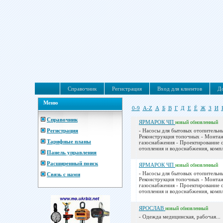
Справочник
Регистрация
Вход для клиентов
До
Меню
0-9
A-Z
А
Б
В
Г
Д
Е
Ё
Ж
З
И
Справочник
ЯРМАРОК ЧП
новый
обновленный
Регистрация
- Насосы для бытовых отопительны
Реконструкция топочных - Монта
Тарифные планы
газоснабжения - Проектирование 
отопления и водоснабжения, компл
Панель управления
Расширенный поиск
ЯРМАРОК ЧП
новый
обновленный
- Насосы для бытовых отопительны
Связь с нами
Реконструкция топочных - Монта
газоснабжения - Проектирование 
отопления и водоснабжения, компл
ЯРОСЛАВ
новый
обновленный
- Одежда медицинская, рабочая...