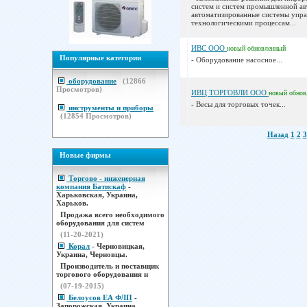
систем и систем промышленной ав
автоматизированные системы упра
технологическими процессам...
ИВС ООО
новый
обновленный
Популярные категории
- Оборудование насосное...
оборудование
(
12866
Просмотров)
ИВЦ ТОРГОВЛИ ООО
новый
обнов
- Весы для торговых точек...
инструменты и приборы
(
12854
Просмотров)
Назад
1
2
3
Новые фирмы
Торгово - инженерная
компания Батискаф
-
Харьковская, Украина,
Харьков.
Продажа всего необходимого
оборудования для систем
(11-20-2021)
Корал
- Черновицкая,
Украина, Черновцы.
Производитель и поставщик
торгового оборудования н
(07-19-2015)
Белоусов ЕА ФЛП
-
Запорожская, Украина,