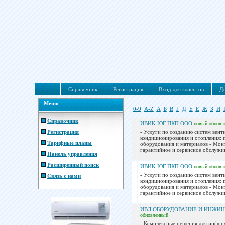
Справочник
Регистрация
Вход для клиентов
До
Меню
0-9
A-Z
А
Б
В
Г
Д
Е
Ё
Ж
З
И
Справочник
ИВИК-ЮГ ПКП ООО
новый
обновл
Регистрация
- Услуги по созданию систем вент
кондиционирования и отопления: 
Тарифные планы
оборудования и материалов - Мон
гарантийное и сервисное обслужив
Панель управления
Расширенный поиск
ИВИК-ЮГ ПКП ООО
новый
обновл
- Услуги по созданию систем вент
Связь с нами
кондиционирования и отопления: 
оборудования и материалов - Мон
гарантийное и сервисное обслужив
ИВЛ ОБОРУДОВАНИЕ И ИНЖИ
обновленный
- Комплексные решения для инфо