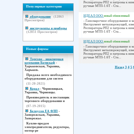
Респираторы РП2 и патроны к ним
ручные МТП-1.6Т - Ста...
Популярные категории
ИДЕАЛ ООО
новый
обновленный
оборудование
(
12863
Просмотров)
- Газосварочное оборудование и м
Инструмент металлорежущий, изм
Респираторы РП2 и патроны к ним
инструменты и приборы
ручные МТП-1.6Т - Ста...
(
12851
Просмотров)
ИДЕАЛ ООО
новый
обновленный
- Газосварочное оборудование и м
Новые фирмы
Инструмент металлорежущий, изм
Респираторы РП2 и патроны к ним
ручные МТП-1.6Т - Ста...
Торгово - инженерная
компания Батискаф
-
Харьковская, Украина,
Назад
3
4
5
Харьков.
Продажа всего необходимого
оборудования для систем
(11-20-2021)
Корал
- Черновицкая,
Украина, Черновцы.
Производитель и поставщик
торгового оборудования н
(07-19-2015)
Белоусов ЕА ФЛП
-
Запорожская, Украина,
Запорожье.
Куплю-продам
электродвигатели, редуктора,
мотор-ре