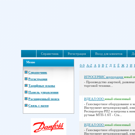
Справочник
Регистрация
Вход для клиентов
До
Меню
0-9
A-Z
А
Б
В
Г
Д
Е
Ё
Ж
З
И
Справочник
ИГРОСЕРВИС корпорация
новый
о
Регистрация
- Производство азартной, развлека
Тарифные планы
торговой техники...
Панель управления
Расширенный поиск
ИДЕАЛ ООО
новый
обновленный
- Газосварочное оборудование и м
Связь с нами
Инструмент металлорежущий, изм
Респираторы РП2 и патроны к ним
ручные МТП-1.6Т - Ста...
ИДЕАЛ ООО
новый
обновленный
- Газосварочное оборудование и м
Инструмент металлорежущий, изм