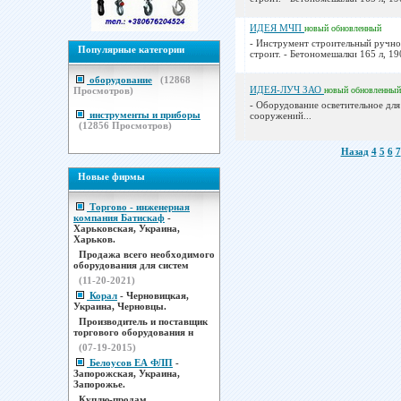
ИДЕЯ МЧП
новый
обновленный
- Инструмент строительный ручно
Популярные категории
строит. - Бетономешалки 165 л, 190
оборудование
(
12868
ИДЕЯ-ЛУЧ ЗАО
Просмотров)
новый
обновленный
- Оборудование осветительное дл
инструменты и приборы
сооружений...
(
12856
Просмотров)
Назад
4
5
6
7
Новые фирмы
Торгово - инженерная
компания Батискаф
-
Харьковская, Украина,
Харьков.
Продажа всего необходимого
оборудования для систем
(11-20-2021)
Корал
- Черновицкая,
Украина, Черновцы.
Производитель и поставщик
торгового оборудования н
(07-19-2015)
Белоусов ЕА ФЛП
-
Запорожская, Украина,
Запорожье.
Куплю-продам