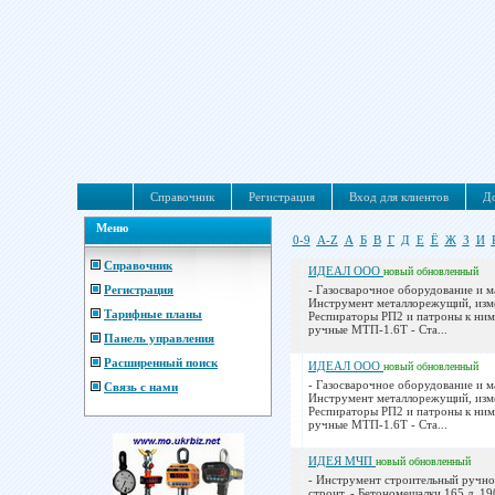
Справочник
Регистрация
Вход для клиентов
До
Меню
0-9
A-Z
А
Б
В
Г
Д
Е
Ё
Ж
З
И
Справочник
ИДЕАЛ ООО
новый
обновленный
Регистрация
- Газосварочное оборудование и м
Инструмент металлорежущий, изм
Тарифные планы
Респираторы РП2 и патроны к ним
ручные МТП-1.6Т - Ста...
Панель управления
Расширенный поиск
ИДЕАЛ ООО
новый
обновленный
- Газосварочное оборудование и м
Связь с нами
Инструмент металлорежущий, изм
Респираторы РП2 и патроны к ним
ручные МТП-1.6Т - Ста...
ИДЕЯ МЧП
новый
обновленный
- Инструмент строительный ручно
строит. - Бетономешалки 165 л, 190