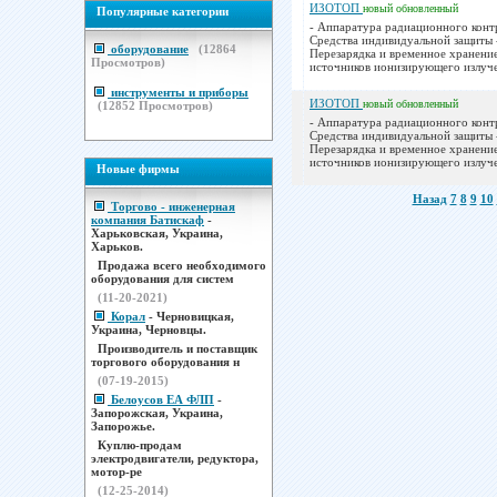
ИЗОТОП
новый
обновленный
Популярные категории
- Аппаратура радиационного конт
Средства индивидуальной защиты 
оборудование
(
12864
Перезарядка и временное хранени
Просмотров)
источников ионизирующего излуче
инструменты и приборы
ИЗОТОП
новый
обновленный
(
12852
Просмотров)
- Аппаратура радиационного конт
Средства индивидуальной защиты 
Перезарядка и временное хранени
источников ионизирующего излуче
Новые фирмы
Назад
7
8
9
10
Торгово - инженерная
компания Батискаф
-
Харьковская, Украина,
Харьков.
Продажа всего необходимого
оборудования для систем
(11-20-2021)
Корал
- Черновицкая,
Украина, Черновцы.
Производитель и поставщик
торгового оборудования н
(07-19-2015)
Белоусов ЕА ФЛП
-
Запорожская, Украина,
Запорожье.
Куплю-продам
электродвигатели, редуктора,
мотор-ре
(12-25-2014)