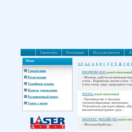
Справочник
Регистрация
Вход для клиентов
До
Меню
0-9
A-Z
А
Б
В
Г
Д
Е
Ё
Ж
З
И
Справочник
ИЗОДРОМ ООО
новый
обновленный
Регистрация
- Монтаж, работы пусконаладочны
учета - Разработка систем учета -
Тарифные планы
учета тепла, пара, природного газа 
Панель управления
ИЗОЛА
новый
обновленный
Расширенный поиск
- Производство и продажа
теплоизоляционных материалов -
Связь с нами
Уплотнители для агрессивных, абр
высокотемпературных сред...
ИЗОТЕКС ДИЗАЙН ЧП
новый
обн
- Металлообработка...