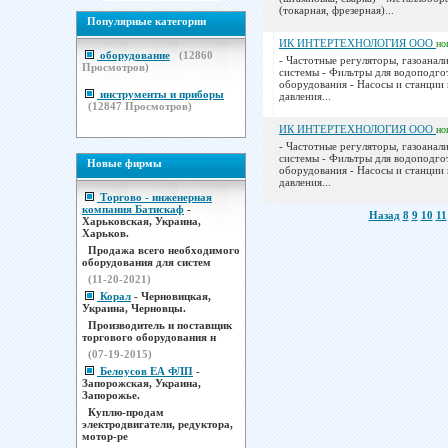
(токарная, фрезерная)...
Популярные категории
ИК ИНТЕРТЕХНОЛОГИЯ ООО
но
оборудование
(
12860
- Частотные регуляторы, газоанал
Просмотров)
системы - Фильтры для водоподго
оборудования - Насосы и станции
инструменты и приборы
давления...
(
12847
Просмотров)
ИК ИНТЕРТЕХНОЛОГИЯ ООО
но
- Частотные регуляторы, газоанал
системы - Фильтры для водоподго
Новые фирмы
оборудования - Насосы и станции
давления...
Торгово - инженерная
компания Батискаф
-
Назад
8
9
10
11
Харьковская, Украина,
Харьков.
Продажа всего необходимого
оборудования для систем
(11-20-2021)
Корал
- Черновицкая,
Украина, Черновцы.
Производитель и поставщик
торгового оборудования н
(07-19-2015)
Белоусов ЕА ФЛП
-
Запорожская, Украина,
Запорожье.
Куплю-продам
электродвигатели, редуктора,
мотор-ре