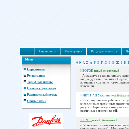
Справочник
Регистрация
Вход для клиентов
До
Меню
0-9
A-Z
А
Б
В
Г
Д
Е
Ё
Ж
З
И
Справочник
ИЗОТОП
новый
обновленный
Регистрация
- Аппаратура радиационного конт
индивидуальной защиты - Перезар
Тарифные планы
временное хранение источников 
излучения...
Панель управления
Расширенный поиск
ИИПТ НАН Украины
новый
обновл
- Инжиниринговые работы по соз
Связь с нами
внедрению современных экологич
ресурсосберегающих импульсных 
различных отраслей хозяй...
ИК N55
новый
обновленный
- Работы по изготовлению металл
(штамповка, сварка) - Металлообр